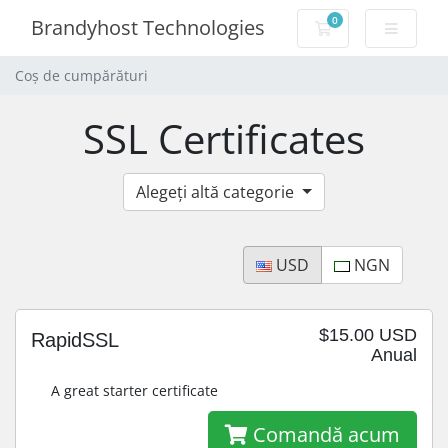
0
Brandyhost Technologies
Coș de cumpărăt
Coș de cumpărături
SSL Certificates
Alegeți altă categorie
USD
NGN
$15.00 USD
RapidSSL
Anual
A great starter certificate
Comandă acum