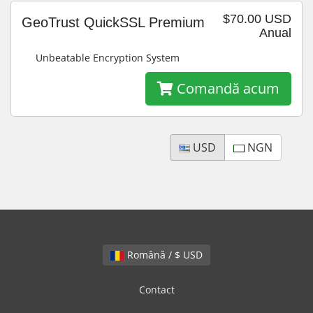
$70.00 USD
GeoTrust QuickSSL Premium
Anual
Unbeatable Encryption System
Comandă acum
USD
NGN
Română / $ USD
Contact