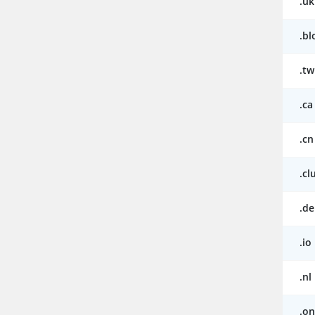
.uk
.bl
.tw
.ca
.cn
.cl
.de
.io
.nl
.on