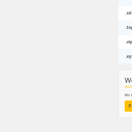
.si
.to
.vi
.xy
W
Wähl
Wir 
P