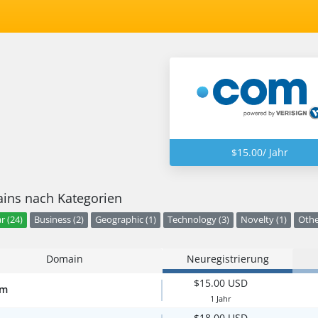
$15.00/ Jahr
ins nach Kategorien
r (24)
Business (2)
Geographic (1)
Technology (3)
Novelty (1)
Othe
Domain
Neuregistrierung
$15.00 USD
om
1 Jahr
$18.00 USD