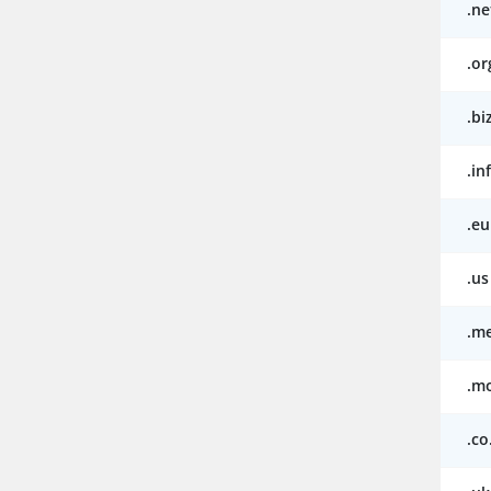
.ne
.or
.bi
.in
.eu
.us
.m
.m
.co