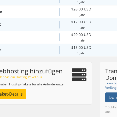
1 Jahr
$28.00 USD
te
1 Jahr
$12.00 USD
p
1 Jahr
$29.00 USD
p
1 Jahr
$15.00 USD
z
1 Jahr
ebhosting hinzufügen
Tran
Dom
en Sie ein Hosting-Paket aus
Transfer
haben Hosting-Pakete für alle Anforderungen
Verläng
aket-Details
Dom
* Schli
aus.